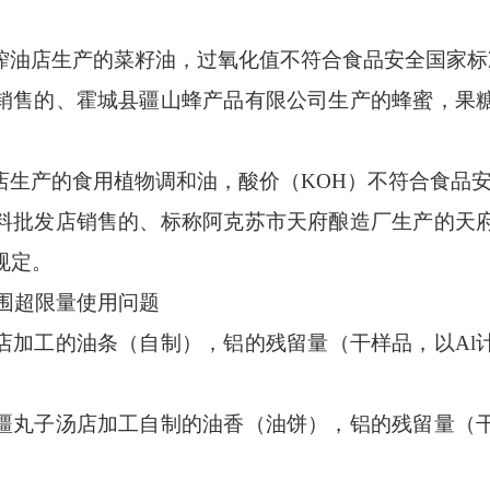
榨油店生产的菜籽油，过氧化值不符合食品安全国家标
销售的、霍城县疆山蜂产品有限公司生产的蜂蜜，果
店生产的食用植物调和油，酸价
（
KOH
）
不符合食品
料批发店销售的、标称阿克苏市天府酿造厂生产的天
规定。
围超限量使用
问题
店加工的油条
（
自制
）
，铝的残留量
（
干样品，以
Al
疆丸子汤店
加工自制的油香（油饼），铝的残留量
（