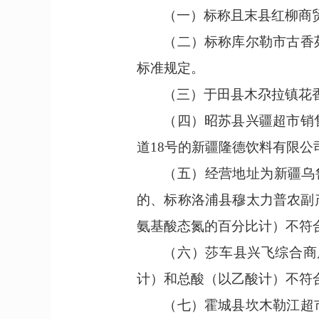
（一）
标称且末县红柳商
（二）
标称库尔勒市古香
标准规定。
（三）
于田县木尕拉镇花
（四）
昭苏县兴疆超市销
道
18号的新疆隆德饮料有限
（五）
经营地址为新疆乌
的、标称洛浦县穆太力普农副
氨基酸态氮的百分比计
）
不符
（六）
莎车县兴飞综合商
计
）
和总酸
（
以乙酸计
）
不符
（七）
霍城县坎木勒江超