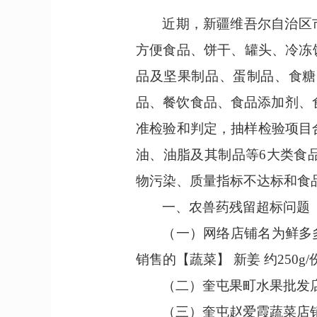
近期，新疆维吾尔自治区
方便食品、饼干、罐头、冷冻
品及坚果制品、蛋制品、食糖
品、餐饮食品、食品添加剂、
准检验和判定，抽样检验项目
油、油脂及其制品等
6
大类食
物污染
、
质量指标不达标
和食
一、
农
兽
药残留超标问题
（一）
网络店铺名为鲜多
销售的【蔬菜】 新姜 约250
（二）
奎屯果町水果批发
（三）
奎屯赵爱霞蔬菜店