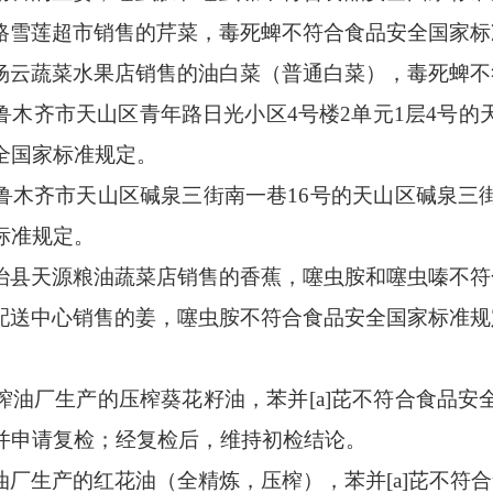
路雪莲超市销售的芹菜，毒死蜱不符合食品安全国家标
杨云蔬菜水果店销售的油白菜
（
普通白菜
）
，毒死蜱不
鲁木齐市天山区青年路日光小区
4号楼2单元1层4号
的
全国家标准规定。
鲁木齐市天山区碱泉三街南一巷
16号的天山区碱泉三
标准规定。
治县天源粮油蔬菜店销售的香蕉，噻虫胺和噻虫嗪不符
配送中心
销售的
姜，噻虫胺不符合食品安全国家标准规
榨油厂生产的压榨葵花籽油，苯并
[a]芘不符合食品
并申请复检；经复检后，维持初检结论。
油厂
生产的红花油（全精炼，压榨），
苯并
[a]芘不