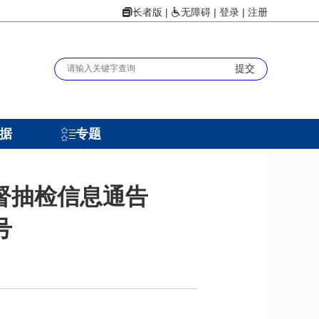
|
|
登录
|
注册
长者版
无障碍
据
专题
督抽检信息通告
号