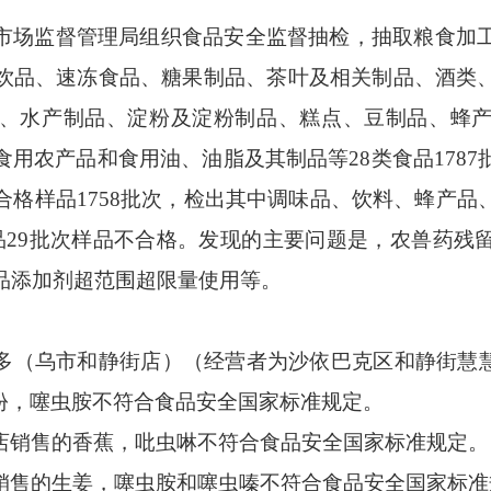
市场监督管理局组织
食品安全监督
抽
检，抽取粮食加
饮品、速冻食品、糖果制品、茶叶及相关制品、酒类
、水产制品、淀粉及淀粉制品、糕点、豆制品、蜂
食用农产品
和
食用油、油脂及其制品
等
28
类食品
17
87
合格样品
175
8
批次，检出其中调味品
、
饮料
、
蜂产品
品
29
批次样品不合格。
发现的主要问题是，
农兽药残
品添加剂超范围
超限量
使用
等
。
多（乌市和静街店）（经营者为沙依巴克区和静街慧
g/份，噻虫胺不符合食品安全国家标准规定。
店销售的香蕉，吡虫啉不符合食品安全国家标准规定。
销售的生姜，噻虫胺和噻虫嗪不符合食品安全国家标准