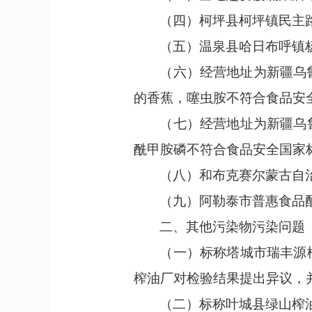
（四）
柯坪县柯坪镇民主
（五）
温泉县哈日布呼镇
（六）
经营地址为
新疆乌
的香蕉，
噻虫胺不符合食品安
（七）
经营地址为新疆乌
酰甲胺磷不符合食品安全国家
（八）
和布克赛尔蒙古自
（九）
阿勒泰市普惠食品
二、
其他污染物污染问题
（一）
标称塔城市瑞丰源
榨油厂对
检验
结果提出异议，
（二）
标称
叶城县绿山榨