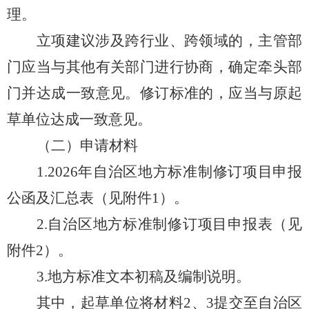
理。
立项建议涉及跨行业、跨领域的，主管部
门应当与其他有关部门进行
协商
，确定牵头部
门并达成一致意见。修订标准的，应当
与原
起
草单位达成一致意见。
（二）申请材料
1.
202
6
年自治区地方标准
制修订
项目申报
公函及
汇总表
（见附件
1
）。
2.
自治区地方标准
制修订
项目申报表
（见
附件
2
）。
3.
地方标准文本
初稿
及编制说明
。
其中，
起草单位将
材料
2
、
3
提交至自治区