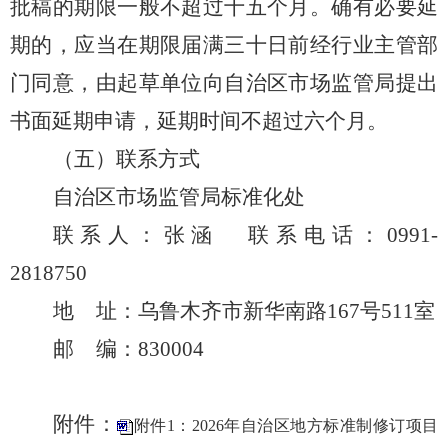
批稿的期限一般不超过十五个月
。
确有必要延
期的，应当在期限届满
三
十日前
经行业主管部
门同意，
由起草单位向自治区
市场监管局
提出
书面
延期申请，延期时间不超过六个月。
（五）联系方式
自治区
市场监管局
标准化处
联系人：张涵
联系电话：
0991
-
2818750
地
址：乌鲁木齐市新华南路
167
号
511
室
邮
编：
830004
附件：
附件1：2026年自治区地方标准制修订项目