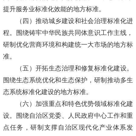
提升服务业标准化效能
的地方标准。
（
四
）
推动城乡建设和社会治理标准化进
程。
围绕
铸
牢中华民族共同体意识
工作主线
，
研制
优化营商环境和构建统一大市场
的地方标
准。
（
五
）
开拓生态治理和修复标准化
建设
。
围绕生态系统优化和生态保护，
研制
推动多生
态系统标准化建设
的地方标准
。
（六）
加强
重点和特色优势领域
标准化建
设
。
围绕
自治区党委、人民政府中心工作和重
点任务
，
研制
支撑
自治区现代化产业体系
发