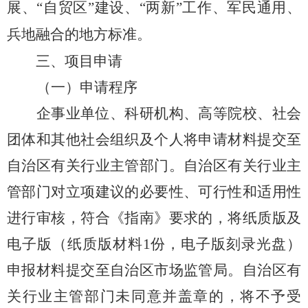
展、
“
自贸区
”
建设
、
“
两新
”
工作
、军民通用
、
兵地融合的
地方
标准。
三、项目申请
（一）申请程序
企事业单位、科研机构、高等院校、社会
团体和其他社会组织及个人
将申请材料提交至
自治区有关
行业
主管部门。自治区有关
行业
主
管部门对立项建议的必要性、可行性和适用性
进行审核，符合
《
指南
》
要求的，将纸质版及
电子版（
纸质版材料
1
份，
电子版
刻录
光盘）
申报材料提交至自治区
市场监管局
。自治区有
关
行业
主管部门未同意并盖章的，将不予受