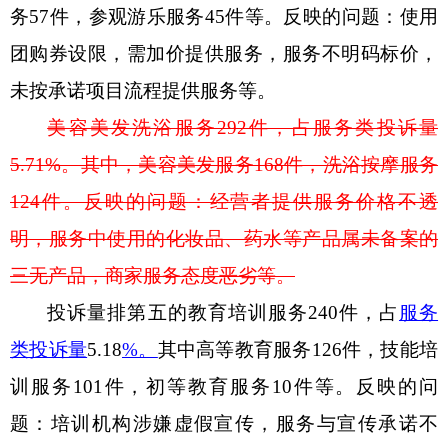
务
57
件，
参观
游乐服务
45
件等。反映的问题：使用
团购券设限，需加价提供服务，服务不明码标价，
未按承诺项目流程提供服务等。
美容美发洗浴服务
292
件，占服务类投诉量
5.71
%
。其中，美容美发服务
168
件，洗浴按摩服务
124
件。反映的问题
：经营者提供服务价格不透
明，服务中使用的化妆品、药水
等
产品
属未备案的
三无产品
，商家服务态度恶劣等。
投诉量排第五的
教育培训服务
240
件，占
服务
类投诉量
5.18
%
。
其中高等教育服务
126
件，技能培
训服务
101
件，初等教育服务
10
件等。反映的问
题：培训机构涉嫌虚假宣传，服务与宣传承诺不