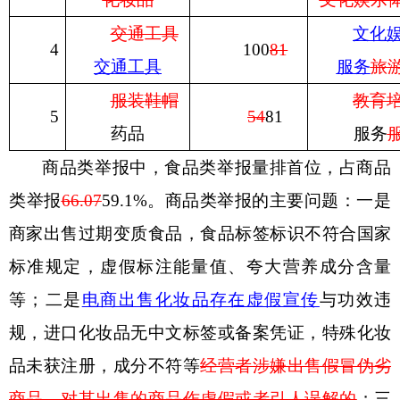
交通工具
文化
4
100
81
交通工具
服务
旅
服装鞋帽
教育
5
54
81
药品
服务
商品类举报中，食品类举报量排首位，占商品
类
举报
66.07
59.1
%
。商品类举报的主要问题：一是
商家出售过期变质食品，食品标签标识不符合国家
标准规定，虚假标注能量值、夸大营养成分含量
等
；二是
电商出售化妆品
存在虚假宣传
与功效违
规，进口化妆品无中文标签或备案凭证，特殊化妆
品未获注册，成分不符等
经营者涉嫌出售假冒伪劣
商品，对其出售的商品作虚假或者引人误解的
；三