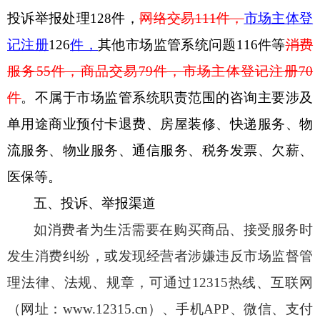
投诉举报处理
128
件，
网络交易
111
件，
市场主体登
记注册
126
件，
其他市场监管系统问题
116
件等
消费
服务
55
件，
商品交
易
79
件
，市场主体登记注册
70
件
。不属于市场监管系统职责范围的咨询主要涉及
单用途商业预付卡退费、
房屋装修、
快递服务、物
流服务、物业服务、通信
服务
、税务发票、欠薪、
医
保等。
五、投诉、举报渠道
如消费者为生活需要在购买商品、接受服务时
发生消费纠纷，或发现经营者涉嫌违反市场监督管
理法律、法规、规章，可通过
12315
热线、互联网
（网址：
www.12315.cn
）、手机
APP
、微信、支付