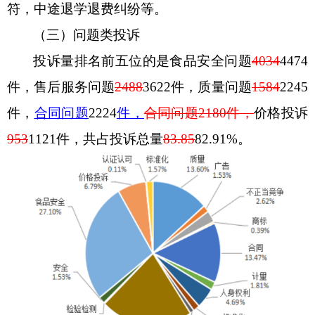
符，中途退学退费纠纷等。
（三）问题类投诉
投诉量排名前五位的是食品安全问题
4034
4474
件，售后服务问题
2488
3622
件，质量问题
1584
2245
件，
合同问题
2224
件，
合同问题
2180
件，
价格投诉
953
1121
件，共占投诉总量
83.85
82.91
%
。