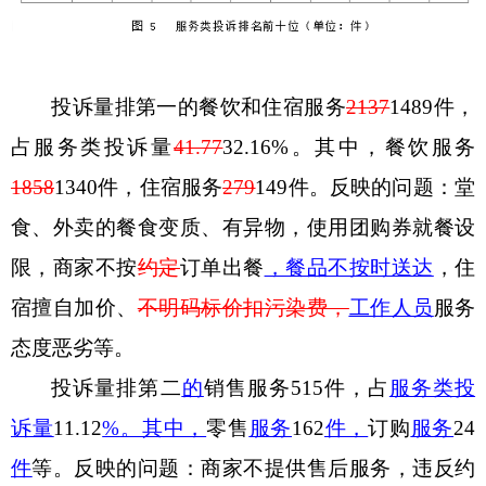
投诉量排第一的餐饮和住宿服务
2137
1489
件，
占服务类投诉量
41.77
32.1
6
%
。其中，餐饮服务
1858
1340
件，住宿服务
279
149
件。反映的问题：
堂
食、外卖的餐食变质、有异物
，
使用团购券就餐设
限
，
商家不按
约定
订单出
餐
，餐品不按时送达
，
住
宿擅自加价、
不明码标价
扣
污染费，
工作
人员
服务
态度恶劣等。
投诉量排第二
的
销售服务
515
件，占
服务类投
诉量
11.1
2
%
。其中，
零售
服务
162
件，
订购
服务
24
件
等。反映的问题：商家不提供售后服务，违反约