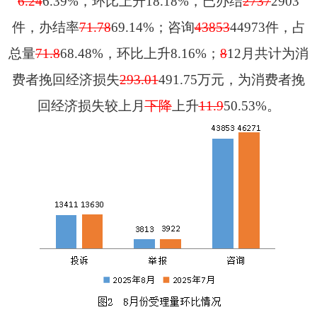
6.
24
6.39%
，环比上升
18.18%
，已办结
2737
2903
件，办结率
71.78
69.14%
；
咨询
43853
44973
件，占
总量
71.8
68.48
%
，环比上升
8.16%
；
8
12
月共计
为消
费者挽回
经济损失
293.01
491.75
万元，
为消费者挽
回经济损失较上月
下降
上升
11.9
50.53%
。