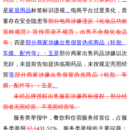
是
家居用品
标签标识违规
，
电商平台过度美化，质
量存在安全隐患等
部分
电商涉嫌违反《化妆品功效
宣称规范》
宣传
用语不规范，出售不合格化妆品
等
；四是
部分商家涉嫌出售假冒伪劣商品（轮胎、
车膜、配件等）；五是
部分商家出售药品涉嫌以次
充好，未提前告知提供临期药品，未按规定亮照经
营
等
部分商家涉嫌出售假冒伪劣商品（轮胎、车
膜、配件等）；
五是
。
未经品牌授权出售服装涉嫌商标侵权，部分经
营者无照经营、不亮照经营等。
服务类举报中，餐饮和住宿服务排首位，占服
务类举报
37.
14
31.51
%
。服务类举报的主要问题：