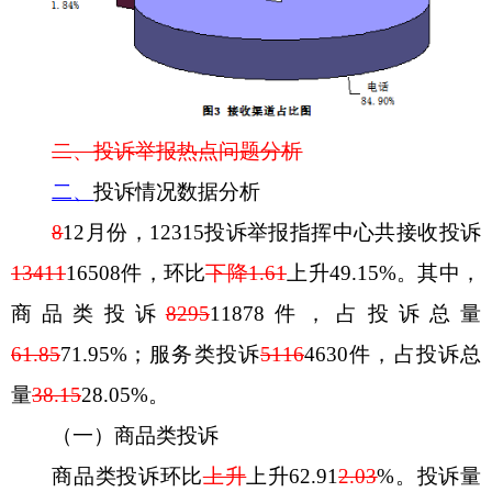
二、投诉举报热点
问题分析
二、
投诉情况数据分析
8
12
月
份，
12315
投诉举报指挥中心共接收投诉
13411
16508
件，
环比
下降
1.61
上升
49.15
%
。其中，
商品类投诉
8295
11878
件，占投诉总量
61.85
71.95
%
；服务类投诉
5116
4630
件，占投诉总
量
38.15
28.0
5
%
。
（一）商品类投诉
商品类投诉
环
比
上升
上升
62.91
2.03
%
。投诉量