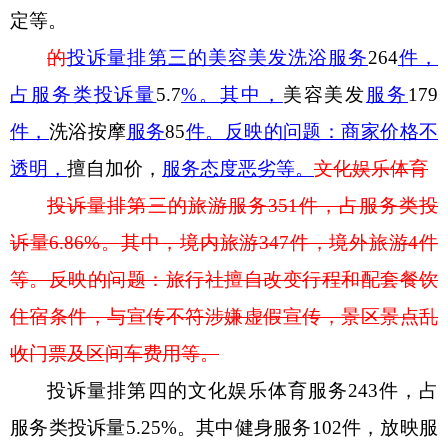
定等。
的
投诉量排第三的
美容美发洗浴服务
264
件，
占服务类投诉量
5.7
%
。其中，
美容美发
服务
179
件，
洗浴按摩
服务
85
件。反映的问题
：
商家价格不
透明，
擅自加价，
服务态度恶劣等。
文化娱乐体育
投诉量排第三的
旅游服务
351
件，
占服务类投
诉量
6.86
%
。其中
，境内旅游
347
件
，境外旅游
4
件
等
。反映的问题
：旅行社擅自改变行程和配套餐饮
住宿条件，与宣传不符涉嫌虚假宣传，景区景点乱
收门票及区间车费用等。
投诉量排第四
的文化娱乐体育服务
243
件，占
服务类投诉量
5.25%
。其中健身服务
102
件，放映服