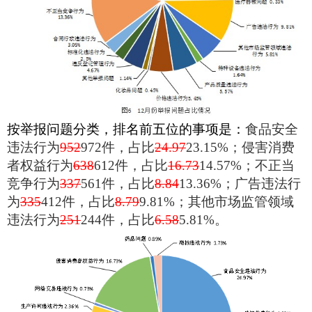
按举报问题分类，排名前五位的事项是：
食品安全
违法行为
952
972
件，占比
24.97
23.15%
；侵害消费
者权益行为
638
612
件，占比
16.73
14.57%
；不正当
竞争行为
337
561
件，占比
8.84
13.36%
；广告违法行
为
335
412
件，占比
8.79
9.81%
；其他市场监管领域
违法行为
251
244
件，占比
6.58
5.81%
。