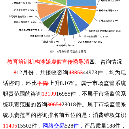
教育培训机构涉嫌虚假宣传诱导消
四
、咨询情况
8
12
月
份，共接收咨询
43853
44973
件，均为电
话咨询，环比
下降
上升
8.16
%
。属于市场监管系统
职责范围的咨询
13199
16955
件，不属于市场监管系
统职责范围的咨询
30654
28018
件。属于市场监管系
统职责范围的咨询排名前五位的是：消费维权知识
11405
15502
件，
网络交易
528
件
，
产品质量
188
件，