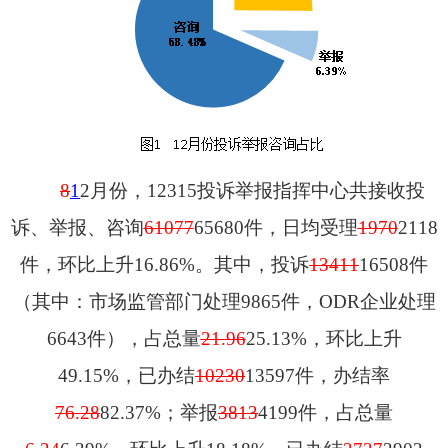
8
1
2
月份，
12315
投诉举报指挥中心共接收投
诉、举报、咨询
61077
65680
件，日均受理
1970
2118
件
，环比上升
16.86%
。其中，投
诉
13411
16508
件
（其中：市场监管部门处理
9865
件，
ODR
企业处理
6643
件）
，占总量
21.96
25.13%
，环比上升
49.15%
，已办结
10230
13597
件，办结率
76.28
82.37%
；
举报
3813
4199
件，占总量