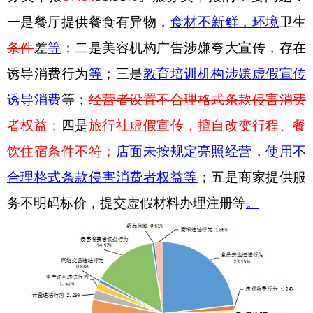
一是
餐厅提供餐食
有异物
，
食材不新鲜，
环境
卫生
条件
差
等
；二是美容机构广告涉嫌夸大宣传，存在
诱导消费行为
等
；
三是
教
育培训机构涉嫌虚假宣传
诱导消费
等
；
经营者设置不合理格式条款侵害消费
者权益；
四是
旅行社虚假宣传，擅自改变行程、餐
饮住宿条件不符
；
店面未按规定亮照经营，
使用不
合理格式条款侵害消费者权益等
；五是商家提供服
务不明码标价，提交虚假材料办理注册等
。