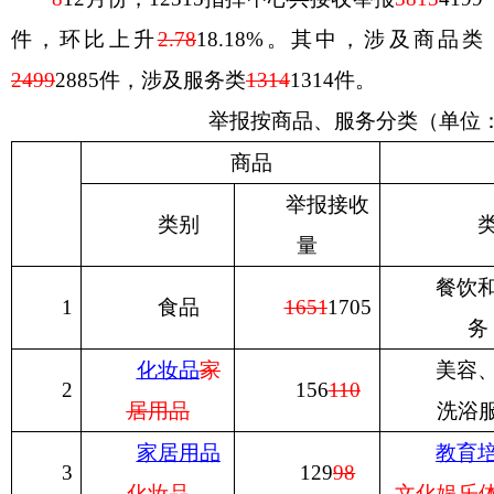
件，环比
上升
2.78
18.18
%
。其中，涉及商品类
2499
2885
件，涉及服务类
1314
1314
件。
举报按商品、服务分类（单位
商品
举报接收
类别
量
餐饮
1
食品
1651
1705
务
化妆品
家
美容
2
156
110
居用品
洗浴
家居用品
教育
3
129
98
化妆品
文化娱乐