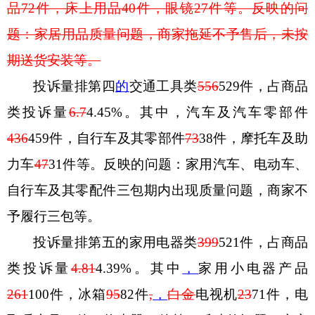
品
72
件，
床上用品
40
件，眼镜
27
件等。反映的问
题：
家居用品质量问题，商家拖延不予售后，未按
期送货安装等。
投诉量排第
四
的
交通工具类
556
529
件，占商品
类投诉量
6.7
4.45
%
。其中，汽车及汽车零部件
436
459
件，自行车及其零部件
73
38
件，摩托车
及
助
力车
47
31
件
等
。反映的问题：
家用汽车、电动车、
自行车及其零配件三包期内出现质量问题，商家不
予履行三包等。
投诉量排第五的
家用电器
类
399
521
件，占商品
类投诉量
4.81
4.39
%
。其中
，
家用小电器产品
261
100
件，
冰箱
95
82
件
,
，
白金
电视机
23
71
件，电