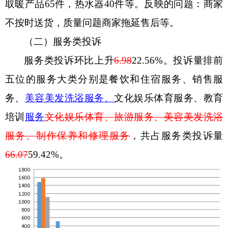
取暖产品
65
件，热水器
40
件
等。反映的问题：
商家
不按时送货，质量问题商家拖延售后等。
（二）服务类投诉
服务类投诉
环
比
上升
6.98
22.56
%
。投诉量排前
五位的服务大类分别是餐饮和住宿服务、
销售服
务、
美容美发
洗浴服务、
文化娱乐体育服务、教育
培训
服
务
文化娱乐体育
、
旅游服务、
美容美发洗浴
服务、
制作保养和修理
服务
，共占服务类投诉量
66.07
59.4
2
%
。