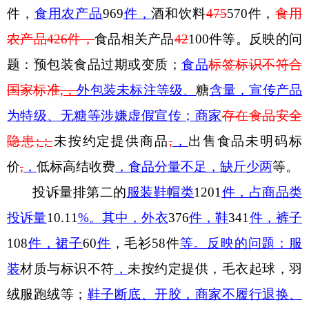
件，
食用农产品
969
件，
酒和饮料
475
570
件，
食用
农产品
426
件，
食品相关产品
42
100
件等
。
反映
的
问
题：
预包装食品过期或变质
；
食品
标签标识不符合
国家标准
,
，
外包装未标注
等
级
、
糖
含量
，
宣传产品
为特级
、无糖等
涉嫌虚假宣传；
商家
存在食品安全
隐患
;
；
未按约定提供商品
,
，
出售食品未明码标
价
,
，
低标高结收费
，食品分量
不足，缺斤少两
等。
投诉量排第二
的
服装鞋帽类
1201
件，占商品类
投诉量
10.11
%
。其中，
外衣
376
件
，
鞋
341
件，
裤子
108
件，
裙子
60
件
，毛衫
58
件
等。反映的问题：
服
装
材质与标识不符
，
未按约定提供，毛衣起球，羽
绒服跑绒等；
鞋子断底、开胶，
商家不履行
退换、