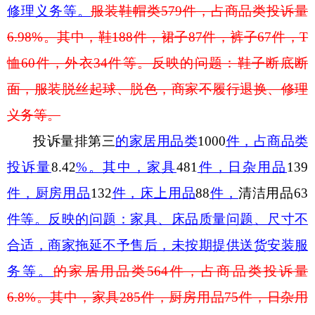
修理义务等。
服装鞋帽类
579
件，占商品类投诉量
6.98
%
。其中，鞋
188
件，
裙子
87
件，裤子
67
件，
T
恤
60
件
，外衣
34
件等。反映的问题：
鞋子断底断
面，服装脱丝起球、脱色，
商家不履行
退换、修理
义务等。
投诉量排第三
的
家居用品类
1000
件，占商品类
投诉量
8.42
%
。其中，家具
481
件，日杂用品
139
件，厨房用品
132
件，
床上用品
88
件，
清洁用品
63
件等。
反映的问题：
家具、
床品
质量问题
、尺寸不
合适
，商家拖延不予售后，未按期提供送货安装服
务等。
的
家居用品类
564
件，占商品类投诉量
6.8
%
。其中，家具
285
件，厨房用品
75
件，日杂用