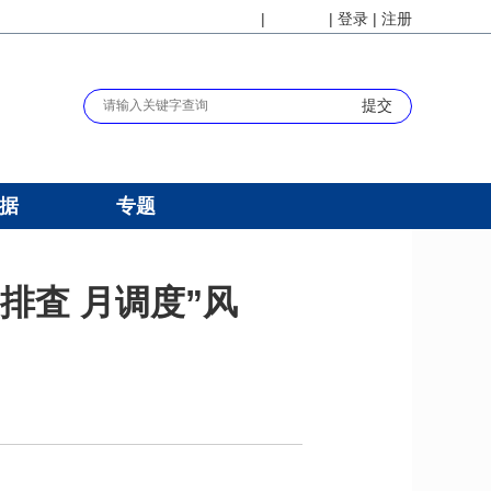
|
|
登录
|
注册
长者版
无障碍
据
专题
排査 月调度”风