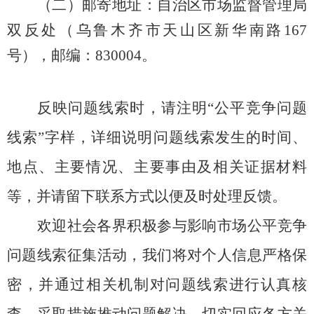
（
二
）邮寄地址：自治区市场监督管理局
双反处（乌鲁木齐
市
天山区新华南路
167
号），邮编：830004。
反映问题线索时，请
注明
“
公平竞争
问题
线索
”
字样，详细
说明
问题
线索
发生的时间、
地点、主要情况、主要事由
及相关证据材料
等
，并请留下联系方式
以便及时处理反馈
。
欢迎社会各界积极参与
影响市场
公平竞争
问题线索征集活动，
我们
将对
个人
信息严格保
密，并通过相关机制
对问题线索进行认真
核