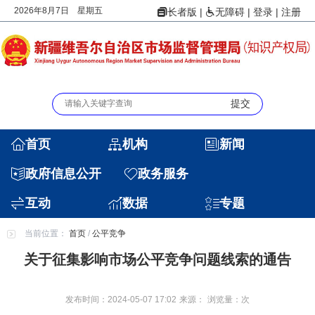
2026年8月7日 星期五
|
|
登录
|
注册
长者版
无障碍
首页
机构
新闻
政府信息公开
政务服务
互动
数据
专题
当前位置：
首页
/
公平竞争
关于征集影响市场公平竞争问题线索的通告
发布时间：2024-05-07 17:02
来源：
浏览量：
次