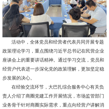
活动中，全体党员和经营者代表共同开展专题
政策理论学习，重点围绕习近平总书记在民营企业
座谈会上的重要讲话精神。
通过学习
交流
，党员和
经营户代表
进一步深化党的政策理解
，更加坚定
稳
步发展的决心。
在经验交流环节，大巴扎综合服务中心有关负
责人
介绍了
商圈
党建工作开展情况，市场监管部门
业务骨干
针对商圈实际需求
，
重点向
经营户
讲解消