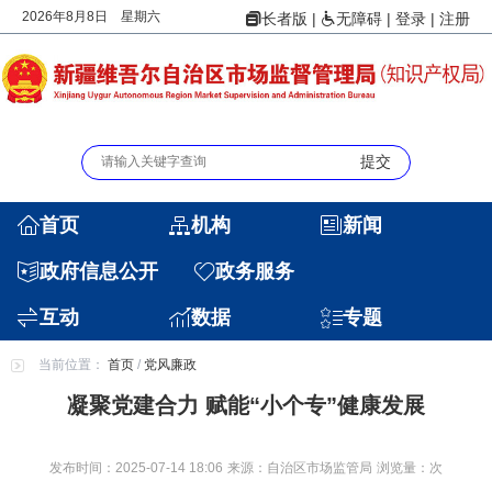
2026年8月8日 星期六
|
|
登录
|
注册
长者版
无障碍
首页
机构
新闻
政府信息公开
政务服务
互动
数据
专题
当前位置：
首页
/
党风廉政
凝聚党建合力 赋能“小个专”健康发展
发布时间：2025-07-14 18:06
来源：自治区市场监管局
浏览量：
次