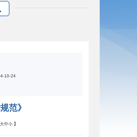
4-10-24
术规范》
大
中
小
】