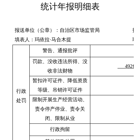
统计年报明细表
报送单位（公章）：
自治区市场监管局
报
填表人：玛依拉
·马合木提
联
警告
、通报批评
罚款
、
没收违法所得、没
492
件
收非法财物
暂扣许可证
件
、
降低资质
等级、吊销许可证件
行政
限制开展生产经营活动、
处罚
责令停产停业、责令关
闭、限制从业
行政拘留