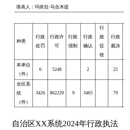
填表人：玛依拉
·马合木提
行
行政
行政许
行政
行政
政
行政
行
种类
处罚
可
强制
确认
征
裁决
给
收
本单位
6
5248
2
22
（件）
全
区
系
3426
862229
9
3465
79
统
（件）
自治区
XX
系统
2024
年行政执法